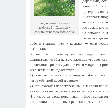
деревьями, ест
вдоль забора и 
проедешь: или у
3) непрактично
выросло — а эт
Какую газонокосилку
которые даже к
выбрать ? - Садовые -
советы бывалого лужковца
не сенокос, а 
леска эти джун
работы меньше, чем у косилки — если исход
выбирали.
Бензиновый — потому что площадь большая, 
удлинители, чтобы на всю площадь угодьев хва
представить розетку удлинителя в мокрой от рос
Из выявленных недостатков.
1) тяжелый; у меня с триммером работал сын,
легче обычной косой и серпом )
2) наш оказался недолговечным; выбирали из не
не слишком часто), и на второй сезон начались 
Что касается риска пораниться… Если использов
это возможно. Лишь бы к работающему никто не