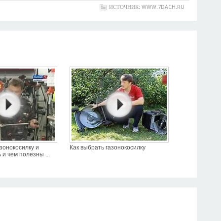
ИСТОЧНИК: WWW.7DACH.RU
азонокосилку и
Как выбрать газонокосилку
и чем полезны ...