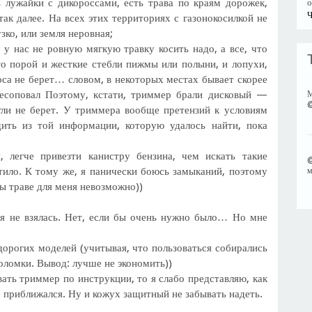
ь лужайки с дикороссами, есть трава по краям дорожек,
о
Ч
так далее. На всех этих территориях с газонокосилкой не
зко, или земля неровная;
; у нас не ровную мягкую травку косить надо, а все, что
о порой и жесткие стебли пижмы или полыни, и лопухи,
оса не берет… словом, в некоторых местах бывает скорее
лесоповал Поэтому, кстати, триммер брали дисковый —
М
гли не берет. У триммера вообще претензий к условиям
ить из той информации, которую удалось найти, пока
легче привезти канистру бензина, чем искать такие
тило. К тому же, я панически боюсь замыканий, поэтому
м
ы траве для меня невозможно))
 я не взялась. Нет, если бы очень нужно было… Но мне
дорогих моделей (учитывая, что пользоваться собирались
поломки. Вывод: лучше не экономить))
ать триммер по инструкции, то я слабо представляю, как
 приближался. Ну и кожух защитный не забывать надеть.