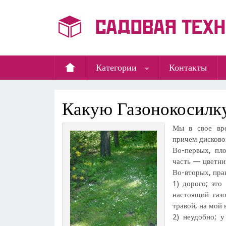
Категории
Контакты
Какую Газонокосилк
Мы в свое вре
причем дисково
Во-первых, пло
часть — цветник
Во-вторых, прак
1) дорого; это
настоящий газ
травой, на мой 
2) неудобно; у