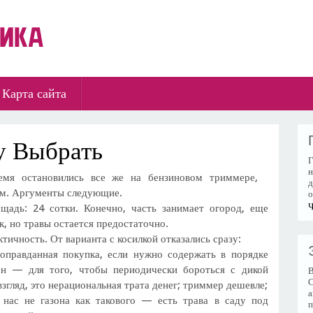
Карта сайта
у Выбрать
Г
н
мя остановились все же на бензиновом триммере,
д
м. Аргументы следующие.
о
Ч
щадь: 24 сотки. Конечно, часть занимает огород, еще
, но травы остается предостаточно.
тичность. От варианта с косилкой отказались сразу:
 оправданная покупка, если нужно содержать в порядке
он — для того, чтобы периодически бороться с дикой
В
С
взгляд, это нерациональная трата денег; триммер дешевле;
а
 нас не газона как такового — есть трава в саду под
п