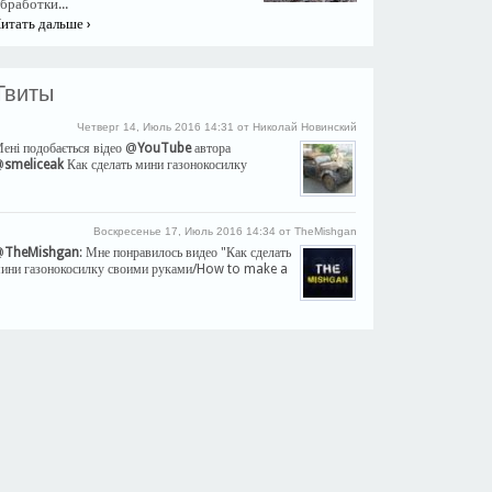
бработки...
итать дальше ›
Твиты
Четверг 14, Июль 2016 14:31 от Николай Новинский
ені подобається відео @
YouTube
автора
@
smeliceak
Как сделать мини газонокосилку
Воскресенье 17, Июль 2016 14:34 от TheMishgan
@
TheMishgan
: Мне понравилось видео "Как сделать
ини газонокосилку своими руками/How to make a