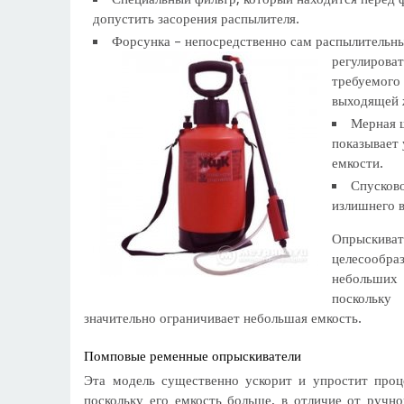
допустить засорения распылителя.
Форсунка – непосредственно сам распылительны
регулироват
требуемого
выходящей 
Мерная ш
показывает
емкости.
Спусково
излишнего в
Опрыск
целесообр
небольш
посколь
значительно ограничивает небольшая емкость.
Помповые ременные опрыскиватели
Эта модель существенно ускорит и упростит проц
поскольку его емкость больше, в отличие от ручно