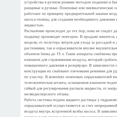
устройства в ручном режиме методом подкачки и бы
ранцевые и ручные. Помповые или пневматические 
работают по принципу предварительной закачки воз
насоса-помпы, для создания необходимого давления в
жидкостью.
Распыление происходит до тех пор, пока не спадет да
подкачку производят повторно. В продаже имеются, 
модели, от полутора литров для ухода за рассадой 
растениями, так и опрыскиватели вполне внушительн
объемом бачка до 15 л. Такие аппараты снабжены п
клапаном для стравливания воздуха, который срабаты
повышенного давления в резервуаре. В зависимости о
конструкции их снабжают плечевыми ремнями для у
по участку. В комплект помповых опрыскивателей вх
телескопическая штанга, оснащенная клапаном пода
гайкой для регулирования распыла жидкости, от напр
мелкодисперсного облака.
Работа системы подачи жидкого раствора у гидравли
опрыскивателей осуществляется за счет непрерывной
воздуха внутрь встроенной колбы насоса. В зависим