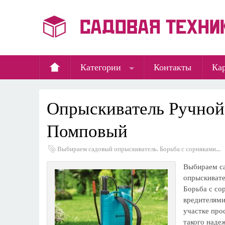
Категории
Контакты
Кар
Опрыскиватель Ручной
Помповый
Выбираем садовый опрыскиватель. Борьба с сорняками...
Выбираем с
опрыскивате
Борьба с со
вредителями
участке про
такого наде