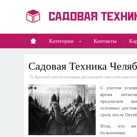
Категории
Контакты
Кар
Садовая Техника Челя
Краткий список основных достижений советской власти в с
С учетом усили
время антисов
предлагаем в
основных достиж
сразу после Октя
Итак, что же
большевики: