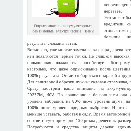
непредвид
деревьев.
Это может бы
вредители, с
Опрыскиватели аккумуляторные,
этим летом п
бензиновые, электрические - цены
большие не
результат, сломаны ветви.
Возможно, уже многие замечали, как кора дерева отс
ней появляются черные точки. Не слишком высокая 
повышенная влажность способствует быстром
настолько, что даже опрыскивание после цветени
100% результата. Остается бороться с заразой хирур
Для санитарной обрезки нужны: садовая стремянка, с
Сразу заострим ваше внимание на аккумулят
20237M, 40V. По сравнению с бензопилами она
уровень вибрации, на 80% ниже уровень шума, н
100% ниже уровень вредных выбросов. И это озн
меньше уставать, работая в саду. Время автономной 
соответствует примерно 130 резам древесины размер
Потребуются и средства защиты дерева: ядохи