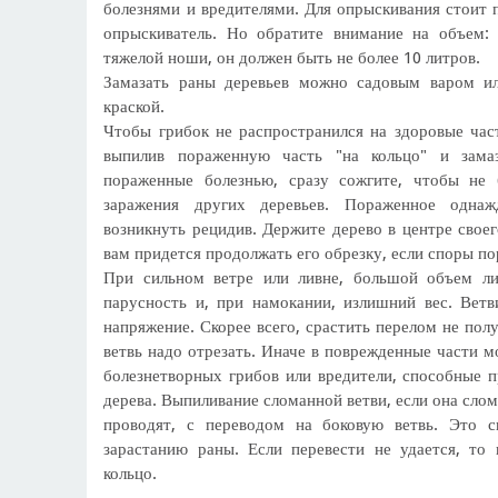
болезнями и вредителями. Для опрыскивания стоит 
опрыскиватель. Но обратите внимание на объем:
тяжелой ноши, он должен быть не более 10 литров.
Замазать раны деревьев можно садовым варом ил
краской.
Чтобы грибок не распространился на здоровые част
выпилив пораженную часть "на кольцо" и замаз
пораженные болезнью, сразу сожгите, чтобы не
заражения других деревьев. Пораженное одна
возникнуть рецидив. Держите дерево в центре свое
вам придется продолжать его обрезку, если споры по
При сильном ветре или ливне, большой объем ли
парусность и, при намокании, излишний вес. Вет
напряжение. Скорее всего, срастить перелом не по
ветвь надо отрезать. Иначе в поврежденные части 
болезнетворных грибов или вредители, способные п
дерева. Выпиливание сломанной ветви, если она слом
проводят, с переводом на боковую ветвь. Это с
зарастанию раны. Если перевести не удается, то 
кольцо.